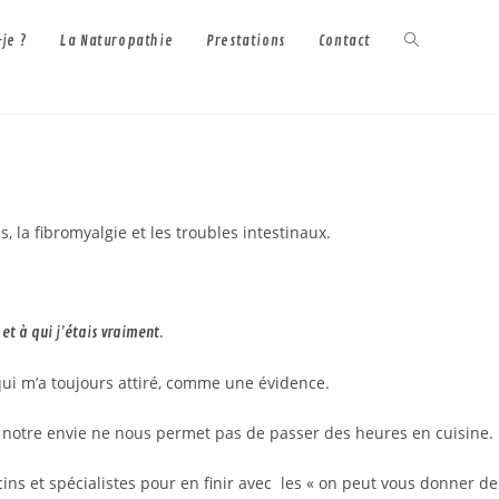
Toggle
-je ?
La Naturopathie
Prestations
Contact
website
search
 la fibromyalgie et les troubles intestinaux.
et à qui j’étais vraiment.
 qui m’a toujours attiré, comme une évidence.
u notre envie ne nous permet pas de passer des heures en cuisine.
ns et spécialistes pour en finir avec les « on peut vous donner de